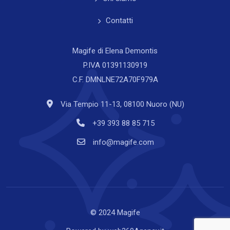
Contatti
Magife di Elena Demontis
P.IVA 01391130919
C.F. DMNLNE72A70F979A
Via Tempio 11-13, 08100 Nuoro (NU)
+39 393 88 85 715
info@magife.com
© 2024 Magife